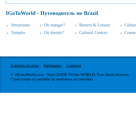
IGoToWorld - Путеводитель по Brazil
Аttractions
Où manger?
Resorts & Leisure
Cultur
Temples
Où dormir?
Cultural Centres
Connex
À propos de nous
Partenaires
Contacts
© «IGotoWorld.com - Your GUIDE TO the WORLD. Tous droits réservés.
Copie totale ou partielle de matériaux est interdite.