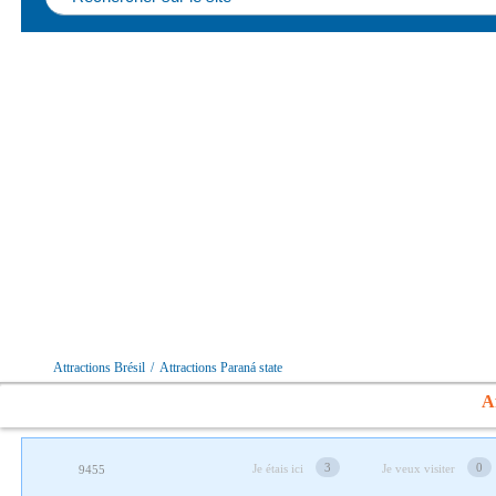
Аttractions Brésil
/
Аttractions Paraná state
Af
3
0
Je étais ici
Je veux visiter
9455