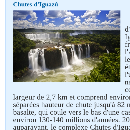
Suivez-nous sur les réseaux
Chutes d'Iguazú
sociaux
d
I
f
l
l
é
l
n
c
largeur de 2,7 km et comprend enviro
séparées hauteur de chute jusqu'à 82 
basalte, qui coule vers le bas d'une cas
environ 130-140 millions d'années. 2
auparavant, le complexe Chutes d'Igua