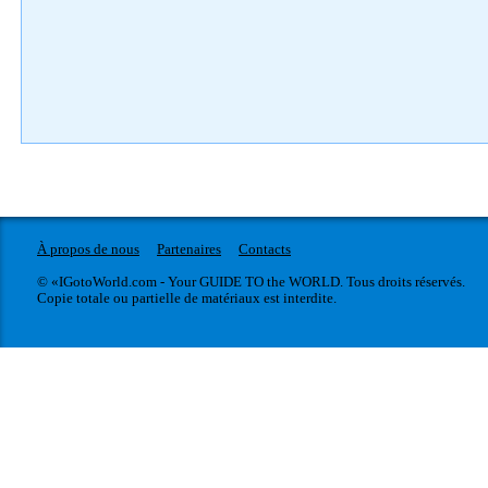
À propos de nous
Partenaires
Contacts
© «IGotoWorld.com - Your GUIDE TO the WORLD. Tous droits réservés.
Copie totale ou partielle de matériaux est interdite.