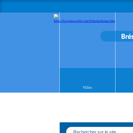
Brés
Villes