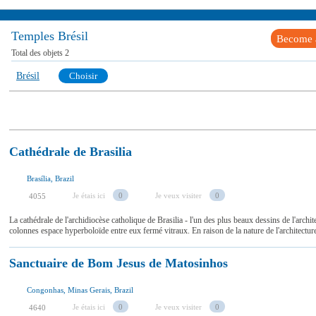
Temples Brésil
Become a
Total des objets
2
Brésil
Choisir
Cathédrale de Brasilia
Brasília, Brazil
Je étais ici
0
Je veux visiter
0
4055
La cathédrale de l'archidiocèse catholique de Brasilia - l'un des plus beaux dessins de l'arc
colonnes espace hyperboloïde entre eux fermé vitraux. En raison de la nature de l'architecture 
Sanctuaire de Bom Jesus de Matosinhos
Congonhas, Minas Gerais, Brazil
Je étais ici
0
Je veux visiter
0
4640