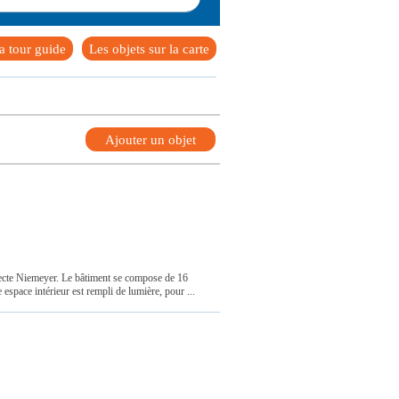
 tour guide
Les objets sur la carte
Ajouter un objet
hitecte Niemeyer. Le bâtiment se compose de 16
espace intérieur est rempli de lumière, pour ...