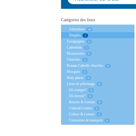
Catégories des lieux
Аttractions
48
Temples
2
Synagogues
0
Сathedrals
1
Monasteries
0
Churches
1
Roman Catholic churches
0
Mosques
0
Holy places
0
Lieux de pèlerinage
0
Où manger?
0
Où dormir?
0
Resorts & Leisure
0
Cultural Centres
0
Culture & Leisure
3
Connexion de transport
0