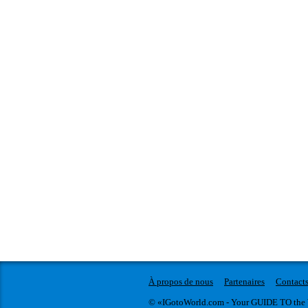
À propos de nous
Partenaires
Contact
© «IGotoWorld.com - Your GUIDE TO the 