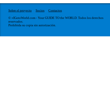
Sobre el proyecto
Socios
Contactos
© «IGotoWorld.com - Your GUIDE TO the WORLD. Todos los derechos
reservados.
Prohibida su copia sin autorización.