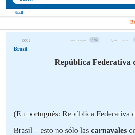
Brasil
Br
526
estaba aquí
Quiero visitar
15332
Brasil
República Federativa d
(En portugués: República Federativa d
Brasil – esto no sólo las
carnavales
c