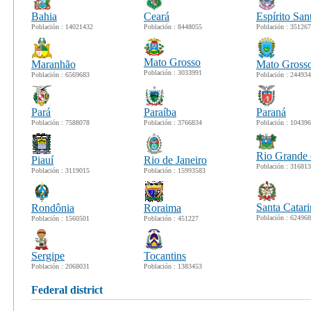
Bahia
Ceará
Espírito San
Población : 14021432
Población : 8448055
Población : 35126
Mato Grosso
Maranhão
Mato Grosso
Población : 3033991
Población : 6569683
Población : 24493
Pará
Paraíba
Paraná
Población : 7588078
Población : 3766834
Población : 10439
Rio Grande 
Piauí
Rio de Janeiro
Población : 31681
Población : 3119015
Población : 15993583
Santa Catari
Rondônia
Roraima
Población : 62496
Población : 1560501
Población : 451227
Sergipe
Tocantins
Población : 2068031
Población : 1383453
federal district