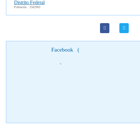
Distrito Federal
Población : 2562963
Facebook
(
)