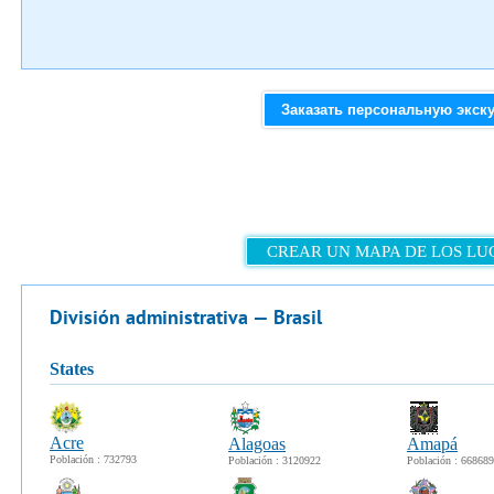
Заказать персональную экск
CREAR UN MAPA DE LOS LU
División administrativa — Brasil
states
Acre
Alagoas
Amapá
Población : 732793
Población : 3120922
Población : 668689