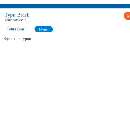
Тури Brasil
A
Tours totales:
0
Tours Brasil
Elegir
Здесь нет туров.