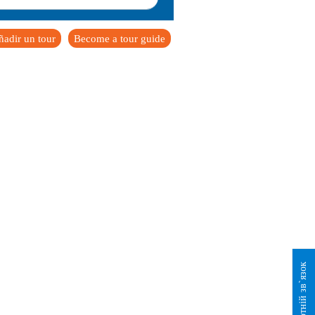
ñadir un tour
Become a tour guide
Зворотній зв`язок